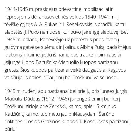
1944-1945 m. prasidėjus prievartinei mobilizacijai ir
represijoms dėl antisovietinės veiklos 1940–1941 m., į
tėviškę grįžęs A. A. Pukas ir I. Resekovskis iš pradžių kartu
slapstėsi J. Puko namuose, kur buvo įsirengę slėptuvę. Bet
1945 m. balandį Panevėžyje už protestus prieš lavonų
guldymą gatvėse suėmus ir įkalinus Albiną Puką, padažnėjus
kratoms ir kaime, jiedu iš namų pasitraukė ir pirmiausiai
įsijungė į Jono Baltušniko-Vienuolio kuopos partizanų
gretas. Šios kuopos partizanai veikė daugiausiai Raguvos
valsčiuje, iš dalies ir Taujėnų bei Troškūnų valsčiuose.
1945 m. rudenį abu partizanai bei prie jų prisijungęs Jurgis
Mačiulis-Dūdutis (1912–1946) įsirengė žieminį bunkerį
Troškūnų girioje prie Žerkiškių kaimo, apie 15 km nuo
Radžiūnų kaimo, tuo metu jau priklausydami Šarūno
rinktinės 1-osios Gražinos kuopos T. Kosciuškos partizanų
būriui.