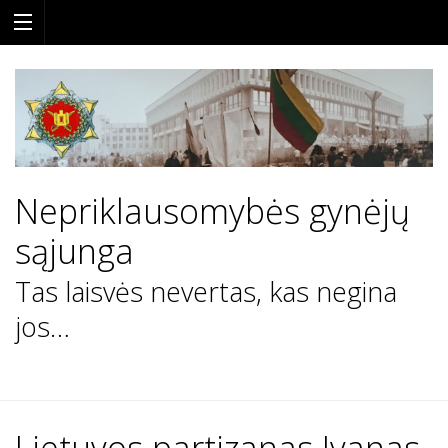
Nepriklausomybės gynėjų
sąjunga
Tas laisvės nevertas, kas negina
jos…
Skip
to
content
Lietuvos partizanas Ivanas