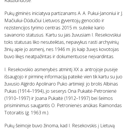
Radžiūnuose.
Pukų giminės iniciatyva partizanams A. A. Pukui-Janoniui ir J.
Mačiuliui-Dūdučiui Lietuvos gyventojų genocido ir
rezistencijos tyrimo centras 2015 m. suteikė kario
savanorio statusus. Kartu su jais žuvusiam I. Resekovskiui
toks statusas liko nesuteiktas, nepavykus rasti archyvinių
žinių apie jo asmenį, nes 1946 m. jis kaip žuvęs kovotojas
buvo likęs neatpažintas ir dokumentuose neįvardintas.
I. Resekovskio asmenybės atmintį XX a. antrojoje pusėje
išsaugojo ir pirminę informaciją pateikė vien tik kartu su juo
žuvusio Algirdo Apolinaro Puko artimieji: jo brolis Albinas
Pukas (1914–1994), jo seserys Ona Pukaitė-Petronienė
(1910–1997) ir Joana Pukaitė (1912–1997) bei šeimos
prisiminimus saugantis O. Petronienės anūkas Raimondas
Totoraitis (g. 1963 m.).
Pukų šeimoje buvo žinoma, kad I. Resekovskis į Lietuvą