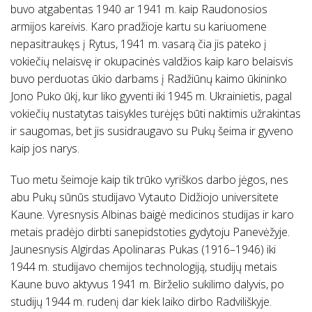
buvo atgabentas 1940 ar 1941 m. kaip Raudonosios
armijos kareivis. Karo pradžioje kartu su kariuomene
nepasitraukęs į Rytus, 1941 m. vasarą čia jis pateko į
vokiečių nelaisvę ir okupacinės valdžios kaip karo belaisvis
buvo perduotas ūkio darbams į Radžiūnų kaimo ūkininko
Jono Puko ūkį, kur liko gyventi iki 1945 m. Ukrainietis, pagal
vokiečių nustatytas taisykles turėjęs būti naktimis užrakintas
ir saugomas, bet jis susidraugavo su Pukų šeima ir gyveno
kaip jos narys.
Tuo metu šeimoje kaip tik trūko vyriškos darbo jėgos, nes
abu Pukų sūnūs studijavo Vytauto Didžiojo universitete
Kaune. Vyresnysis Albinas baigė medicinos studijas ir karo
metais pradėjo dirbti sanepidstoties gydytoju Panevėžyje.
Jaunesnysis Algirdas Apolinaras Pukas (1916–1946) iki
1944 m. studijavo chemijos technologiją, studijų metais
Kaune buvo aktyvus 1941 m. Birželio sukilimo dalyvis, po
studijų 1944 m. rudenį dar kiek laiko dirbo Radviliškyje.