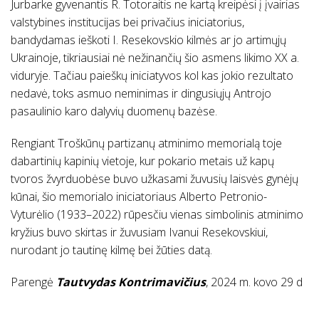
Jurbarke gyvenantis R. Totoraitis ne kartą kreipėsi į įvairias
valstybines institucijas bei privačius iniciatorius,
bandydamas ieškoti I. Resekovskio kilmės ar jo artimųjų
Ukrainoje, tikriausiai nė nežinančių šio asmens likimo XX a.
viduryje. Tačiau paieškų iniciatyvos kol kas jokio rezultato
nedavė, toks asmuo neminimas ir dingusiųjų Antrojo
pasaulinio karo dalyvių duomenų bazėse.
Rengiant Troškūnų partizanų atminimo memorialą toje
dabartinių kapinių vietoje, kur pokario metais už kapų
tvoros žvyrduobėse buvo užkasami žuvusių laisvės gynėjų
kūnai, šio memorialo iniciatoriaus Alberto Petronio-
Vyturėlio (1933–2022) rūpesčiu vienas simbolinis atminimo
kryžius buvo skirtas ir žuvusiam Ivanui Resekovskiui,
nurodant jo tautinę kilmę bei žūties datą.
Parengė
Tautvydas Kontrimavičius
, 2024 m. kovo 29 d