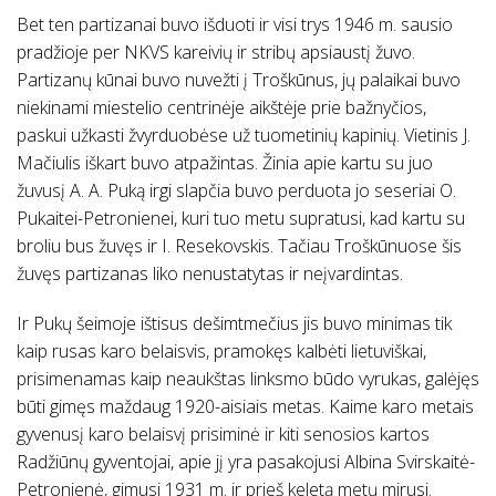
Bet ten partizanai buvo išduoti ir visi trys 1946 m. sausio
pradžioje per NKVS kareivių ir stribų apsiaustį žuvo.
Partizanų kūnai buvo nuvežti į Troškūnus, jų palaikai buvo
niekinami miestelio centrinėje aikštėje prie bažnyčios,
paskui užkasti žvyrduobėse už tuometinių kapinių. Vietinis J.
Mačiulis iškart buvo atpažintas. Žinia apie kartu su juo
žuvusį A. A. Puką irgi slapčia buvo perduota jo seseriai O.
Pukaitei-Petronienei, kuri tuo metu supratusi, kad kartu su
broliu bus žuvęs ir I. Resekovskis. Tačiau Troškūnuose šis
žuvęs partizanas liko nenustatytas ir neįvardintas.
Ir Pukų šeimoje ištisus dešimtmečius jis buvo minimas tik
kaip rusas karo belaisvis, pramokęs kalbėti lietuviškai,
prisimenamas kaip neaukštas linksmo būdo vyrukas, galėjęs
būti gimęs maždaug 1920-aisiais metas. Kaime karo metais
gyvenusį karo belaisvį prisiminė ir kiti senosios kartos
Radžiūnų gyventojai, apie jį yra pasakojusi Albina Svirskaitė-
Petronienė, gimusi 1931 m. ir prieš keletą metų mirusi.