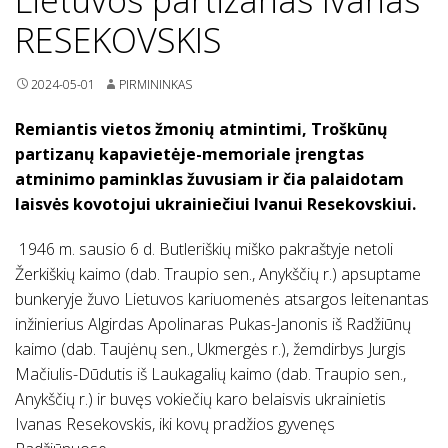
RESEKOVSKIS
2024-05-01
PIRMININKAS
Remiantis vietos žmonių atmintimi, Troškūnų
partizanų kapavietėje-memoriale įrengtas
atminimo paminklas žuvusiam ir čia palaidotam
laisvės kovotojui ukrainiečiui Ivanui Resekovskiui.
1946 m. sausio 6 d. Butleriškių miško pakraštyje netoli
Žerkiškių kaimo (dab. Traupio sen., Anykščių r.) apsuptame
bunkeryje žuvo Lietuvos kariuomenės atsargos leitenantas
inžinierius Algirdas Apolinaras Pukas-Janonis iš Radžiūnų
kaimo (dab. Taujėnų sen., Ukmergės r.), žemdirbys Jurgis
Mačiulis-Dūdutis iš Laukagalių kaimo (dab. Traupio sen.,
Anykščių r.) ir buvęs vokiečių karo belaisvis ukrainietis
Ivanas Resekovskis, iki kovų pradžios gyvenęs