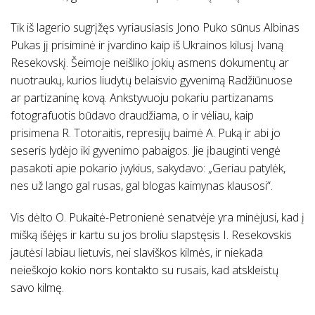
Tik iš lagerio sugrįžęs vyriausiasis Jono Puko sūnus Albinas
Pukas jį prisiminė ir įvardino kaip iš Ukrainos kilusį Ivaną
Resekovskį. Šeimoje neišliko jokių asmens dokumentų ar
nuotraukų, kurios liudytų belaisvio gyvenimą Radžiūnuose
ar partizaninę kovą. Ankstyvuoju pokariu partizanams
fotografuotis būdavo draudžiama, o ir vėliau, kaip
prisimena R. Totoraitis, represijų baimė A. Puką ir abi jo
seseris lydėjo iki gyvenimo pabaigos. Jie įbauginti vengė
pasakoti apie pokario įvykius, sakydavo: „Geriau patylėk,
nes už lango gal rusas, gal blogas kaimynas klausosi“.
Vis dėlto O. Pukaitė-Petronienė senatvėje yra minėjusi, kad į
mišką išėjęs ir kartu su jos broliu slapstęsis I. Resekovskis
jautėsi labiau lietuvis, nei slaviškos kilmės, ir niekada
neieškojo kokio nors kontakto su rusais, kad atskleistų
savo kilmę.