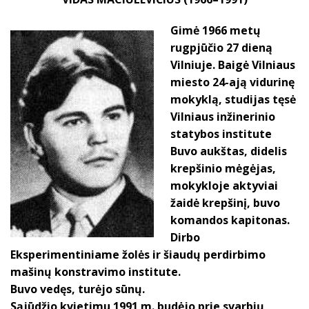
Gimė 1966 metų
rugpjūčio 27 dieną
Vilniuje. Baigė Vilniaus
miesto 24-ają vidurinę
mokyklą, studijas tęsė
Vilniaus inžinerinio
statybos institute
Buvo aukštas, didelis
krepšinio mėgėjas,
mokykloje aktyviai
žaidė krepšinį, buvo
komandos kapitonas.
Dirbo
Eksperimentiniame žolės ir šiaudų perdirbimo
mašinų konstravimo institute.
Buvo vedęs, turėjo sūnų.
Sąjūdžio kvietimu 1991 m. budėjo prie svarbių