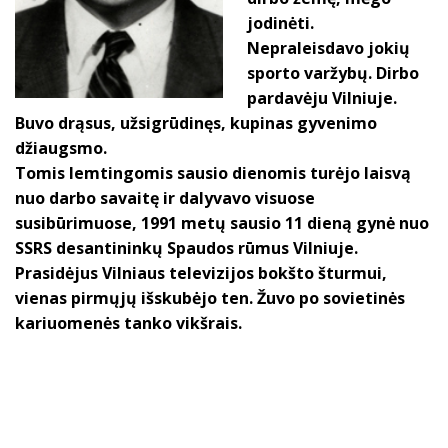
jodinėti.
Nepraleisdavo jokių
sporto varžybų. Dirbo
pardavėju Vilniuje.
Buvo drąsus, užsigrūdinęs, kupinas gyvenimo
džiaugsmo.
Tomis lemtingomis sausio dienomis turėjo laisvą
nuo darbo savaitę ir dalyvavo visuose
susibūrimuose, 1991 metų sausio 11 dieną gynė nuo
SSRS desantininkų Spaudos rūmus Vilniuje.
Prasidėjus Vilniaus televizijos bokšto šturmui,
vienas pirmųjų išskubėjo ten. Žuvo po sovietinės
kariuomenės tanko vikšrais.