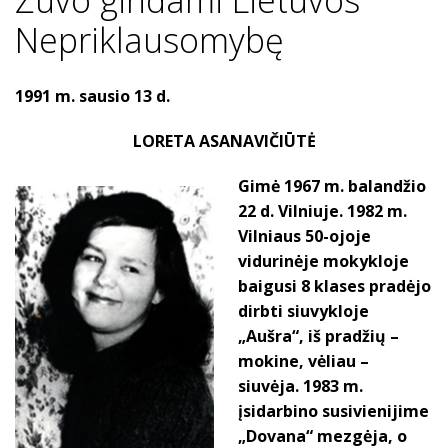
Nepriklausomybę
1991 m. sausio 13 d.
LORETA ASANAVIČIŪTĖ
Gimė 1967 m. balandžio
22 d. Vilniuje. 1982 m.
Vilniaus 50-ojoje
vidurinėje mokykloje
baigusi 8 klases pradėjo
dirbti siuvykloje
„Aušra“, iš pradžių –
mokine, vėliau –
siuvėja. 1983 m.
įsidarbino susivienijime
„Dovana“ mezgėja, o