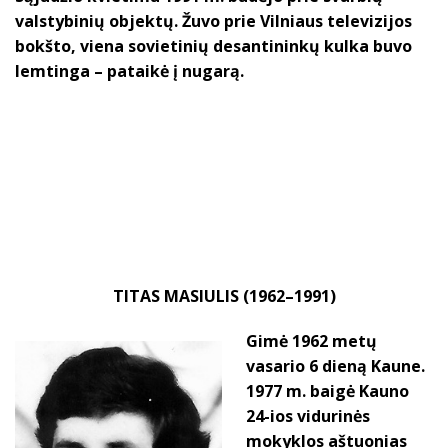
valstybinių objektų. Žuvo prie Vilniaus televizijos
bokšto, viena sovietinių desantininkų kulka buvo
lemtinga – pataikė į nugarą.
TITAS MASIULIS (1962–1991)
Gimė 1962 metų
vasario 6 dieną Kaune.
1977 m. baigė Kauno
24-ios vidurinės
mokyklos aštuonias