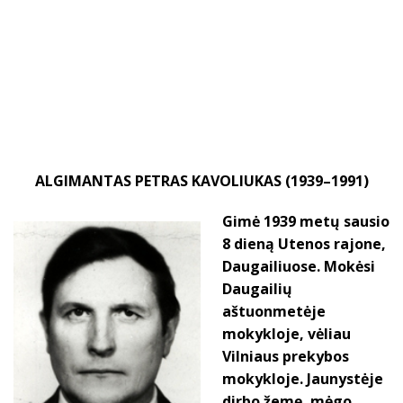
ALGIMANTAS PETRAS KAVOLIUKAS (1939–1991)
Gimė 1939 metų sausio
8 dieną Utenos rajone,
Daugailiuose. Mokėsi
Daugailių
aštuonmetėje
mokykloje, vėliau
Vilniaus prekybos
mokykloje. Jaunystėje
dirbo žemę, mėgo