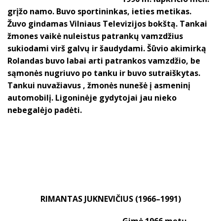
grįžo namo. Buvo sportininkas, ieties metikas.
Žuvo gindamas Vilniaus Televizijos bokštą. Tankai
žmones vaikė nuleistus patrankų vamzdžius
sukiodami virš galvų ir šaudydami. Šūvio akimirką
Rolandas buvo labai arti patrankos vamzdžio, be
sąmonės nugriuvo po tanku ir buvo sutraiškytas.
Tankui nuvažiavus , žmonės nunešė į asmeninį
automobilį. Ligoninėje gydytojai jau nieko
nebegalėjo padėti.
RIMANTAS JUKNEVIČIUS (1966–1991)
Gimė 1966 metų