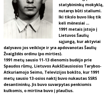
statybininkų mokyklą,
nutaręs būti staliumi.
Iki tikslo buvo likę tik
keli mėnesiai …
1991 metais įstojo į
Lietuvos Šaulių
sąjungą, kur aktyviai
dalyvavo jos veikloje ir yra apdovanotas Šaulių
Žvaigždės ordinu (po mirties).
1991 metų sausio 11-13 dienomis budėjo prie
Spaudos rūmų, Lietuvos Aukščiausiosios Tarybos-
Atkuriamojo Seimo, Televizijos bokšto, kur 1991
metų sausio 13-osios naktį buvo nukautas SSRS
desantininkų. Jis buvo suvarpytas penkiomis
kulkomis, o mirtina buvo į plaučius.