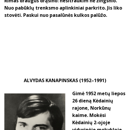
Rimas draugus drąsino: nesitraukim nė žingsnio.
Nuo pabūklų trenksmo aplinkiniai parkrito. Jis liko
stovėti. Paskui nuo pasalūnės kulkos palūžo.
ALVYDAS KANAPINSKAS (1952–1991)
Gimė 1952 metų liepos
26 dieną Kėdainių
rajone, Norkūnų
kaime. Mokėsi
Kėdainių 2-ojoje
vidurinėje mokykloje,