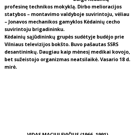
profesinę technikos mokyklą. Dirbo melioracijos
statybos – montavimo valdyboje suvirintoju, vėliau
– Jonavos mechanikos gamyklos Kėdainių cecho
suvirintoju brigadininku.
Kėdainių sąjūdininkų grupės sudėtyje budėjo prie
Vilniaus televizijos bokšto. Buvo pašautas SSRS
desantininkų. Daugiau kaip mėnesį medikai kovojo,
bet sužeistojo organizmas neatsilaikė. Vasario 18 d.
mirė.
VIDAS MACIULEVIČIUS (1966–1991)