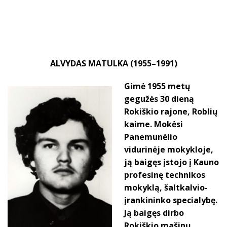
ALVYDAS MATULKA (1955–1991)
Gimė 1955 metų
gegužės 30 dieną
Rokiškio rajone, Roblių
kaime. Mokėsi
Panemunėlio
vidurinėje mokykloje,
ją baigęs įstojo į Kauno
profesinę technikos
mokyklą, šaltkalvio-
įrankininko specialybę.
Ją baigęs dirbo
Rokiškio mašinų