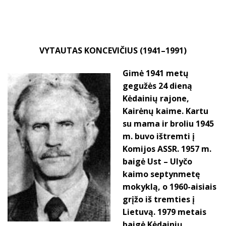
VYTAUTAS KONCEVIČIUS (1941–1991)
Gimė 1941 metų
gegužės 24 dieną
Kėdainių rajone,
Kairėnų kaime. Kartu
su mama ir broliu 1945
m. buvo ištremti į
Komijos ASSR. 1957 m.
baigė Ust – Ulyčo
kaimo septynmetę
mokyklą, o 1960-aisiais
grįžo iš tremties į
Lietuvą. 1979 metais
baigė Kėdainių