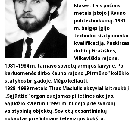
klases. Tais pačiais
metais įstojo į Kauno
politechnikumą. 1981
m. baigęs įgijo
techniko-statybininko
kvalifikaciją. Paskirtas
dirbti į Gražiškes,
Vilkaviškio rajone.
1981–1984 m. tarnavo sovietų armijos laivyne. Po
kariuomenės dirbo Kauno rajono „Pirmūno“ kolūkio
statybos brigadoje. Mėgo keliauti.
1988–1989 metais Titas Masiulis aktyviai įsitraukė į
„Sąjūdžio“ organizuojamas pilietines akcijas.
Sąjūdžio kvietimu 1991 m. budėjo prie svarbių
valstybinių objektų. Sovietų desantininkų
nukautas prie Vilniaus televizijos bokšto.