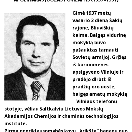
Gimė 1937 metų
vasario 3 dieną Šakių
rajone, Bliuviškių
kaime. Baigęs vidurinę
mokyklą buvo
pašauktas tarnauti
Sovietų armijoj. Grįžęs
iš kariuomenės
apsigyveno Vilniuje ir
pradėjo dirbti: iš
pradžių oro uoste,
baigęs amatų mokyklą
– Vilniaus telefonų
stotyje, vėliau šaltkalviu Lietuvos Mokslų
Akademijos Chemijos ir cheminės technologijos
institute.
Pirmą nepriklausomybės kovų „krikštą“ bananu nuo