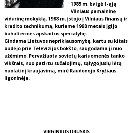
1985 m. baigė 1-ąją
Vilniaus pamaininę
vidurinę mokyklą. 1988 m. įstojo į Vilniaus finansų ir
kredito technikumą, kuriame 1990 metais įgijo
buhalterinės apskaitos specialybę.
Gindama Lietuvos nepriklausomybę, kartu su kitais
budėjo prie Televizijos bokšto, saugodama jį nuo
užėmimo. Pervažiuota sovietų kariuomenės tanko
vikšrais, nuo patirtų sužalojimų, sąlygojusių lėtą
nuolatinį kraujavimą, mirė Raudonojo Kryžiaus
ligoninėje.
VIRGINIJUS DRUSKIS