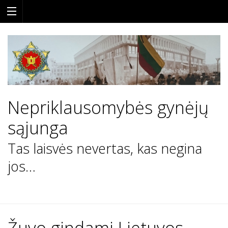
Nepriklausomybės gynėjų
sąjunga
Tas laisvės nevertas, kas negina
jos…
Skip
to
content
Žuvo gindami Lietuvos