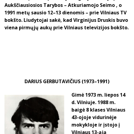
Aukščiausiosios Tarybos – Atkuriamojo Seimo , o
1991 metų sausio 12–13 dienomis – prie Vilniaus TV
bokšto. Liudytojai sakė, kad Virginijus Druskis buvo
viena pirmųjų aukų prie Vilniaus televizijos bokšto.
DARIUS GERBUTAVIČIUS (1973–1991)
Gimė 1973 m. liepos 14
d. Vilniuje. 1988 m.
baigė 8 klases Vilniaus
43-ojoje vidurinėje
mokykloje ir įstojo į
Vilniaus 13-ąją