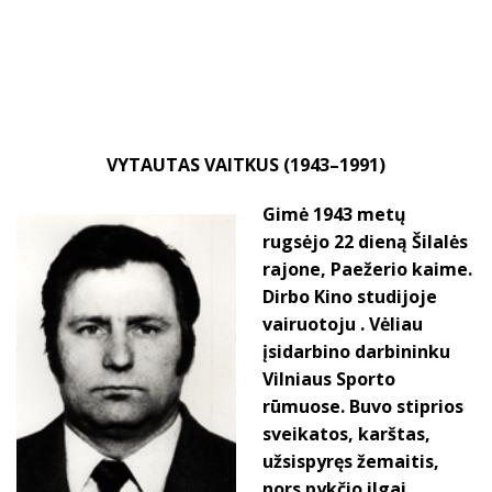
VYTAUTAS VAITKUS (1943–1991)
Gimė 1943 metų
rugsėjo 22 dieną Šilalės
rajone, Paežerio kaime.
Dirbo Kino studijoje
vairuotoju . Vėliau
įsidarbino darbininku
Vilniaus Sporto
rūmuose. Buvo stiprios
sveikatos, karštas,
užsispyręs žemaitis,
nors pykčio ilgai