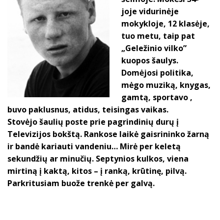
joje vidurinėje
mokykloje, 12 klasėje,
tuo metu, taip pat
„Geležinio vilko”
kuopos šaulys.
Domėjosi politika,
mėgo muziką, knygas,
gamtą, sportavo ,
buvo paklusnus, atidus, teisingas vaikas.
Stovėjo šaulių poste prie pagrindinių durų į
Televizijos bokštą. Rankose laikė gaisrininko žarną
ir bandė kariauti vandeniu… Mirė per keletą
sekundžių ar minučių. Septynios kulkos, viena
mirtiną į kaktą, kitos – į ranką, krūtinę, pilvą.
Parkritusiam buože trenkė per galvą.