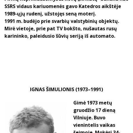
SSRS vidaus kariuomenės gavo Katedros aikštėje
1989-ųjų rudenį, užstojęs seną moterį.
1991 m. budėjo prie svarbių valstybinių objektų.
Mirė vietoje, prie pat TV bokšto, nušautas rusų
karininko, paleidusio šūvių seriją iš automato.
I
GNAS ŠIMULIONIS (1973–1991)
Gimė 1973 metų
gruodžio 17 dieną
Vilniuje. Buvo
vienintelis vaikas
šeimoje. Mokėsi 34-