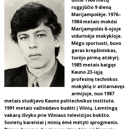
rugpjūčio 9 dieną
Marijampolėje. 1976–
1984 metais mokėsi
Marijampolės 6-ojoje
vidurinėje mokykloje.
Mėgo sportuoti, buvo
geras krepšininkas,
turėjo pirmą atskyrį.
1985 metais baigęs
Kauno 23-iąją
profesinę technikos
mokyklą ir atitarnavęs
armijoje, nuo 1987
metais studijavo Kauno politechnikos institute.
1991 metais važinėdavo budėti į Vilnių. Lemtingą
vakarą išvyko prie Vilniaus televizijos bokšto.
Sovietų kareiviai į minią ėmė mėtyti sprogmenis.