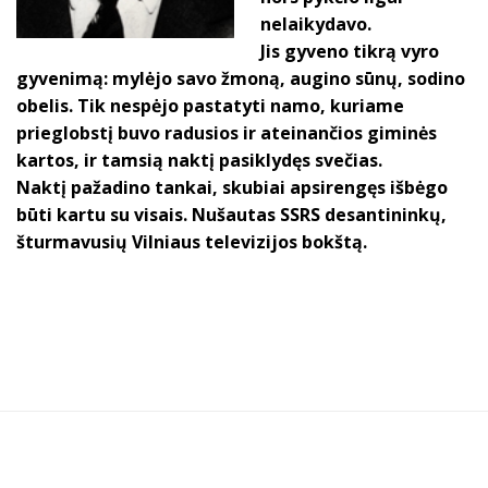
nelaikydavo.
Jis gyveno tikrą vyro
gyvenimą: mylėjo savo žmoną, augino sūnų, sodino
obelis. Tik nespėjo pastatyti namo, kuriame
prieglobstį buvo radusios ir ateinančios giminės
kartos, ir tamsią naktį pasiklydęs svečias.
Naktį pažadino tankai, skubiai apsirengęs išbėgo
būti kartu su visais. Nušautas SSRS desantininkų,
šturmavusių Vilniaus televizijos bokštą.