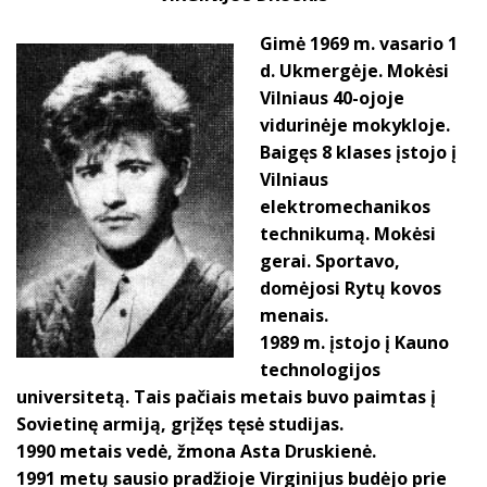
Gimė 1969 m. vasario 1
d. Ukmergėje. Mokėsi
Vilniaus 40-ojoje
vidurinėje mokykloje.
Baigęs 8 klases įstojo į
Vilniaus
elektromechanikos
technikumą. Mokėsi
gerai. Sportavo,
domėjosi Rytų kovos
menais.
1989 m. įstojo į Kauno
technologijos
universitetą. Tais pačiais metais buvo paimtas į
Sovietinę armiją, grįžęs tęsė studijas.
1990 metais vedė, žmona Asta Druskienė.
1991 metų sausio pradžioje Virginijus budėjo prie