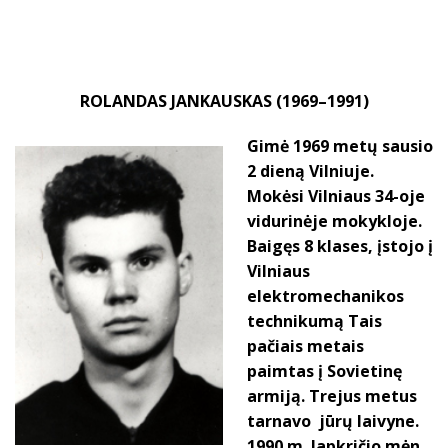
ROLANDAS JANKAUSKAS (1969–1991)
Gimė 1969 metų sausio
2 dieną Vilniuje.
Mokėsi Vilniaus 34-oje
vidurinėje mokykloje.
Baigęs 8 klases, įstojo į
Vilniaus
elektromechanikos
technikumą Tais
pačiais metais
paimtas į Sovietinę
armiją. Trejus metus
tarnavo jūrų laivyne.
1990 m. lapkričio mėn.