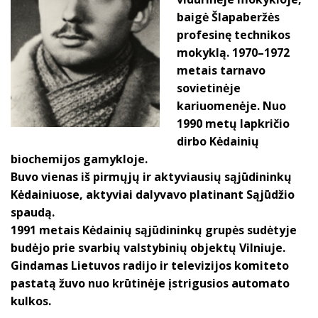
baigė Šlapaberžės
profesinę technikos
mokyklą. 1970–1972
metais tarnavo
sovietinėje
kariuomenėje. Nuo
1990 metų lapkričio
dirbo Kėdainių
biochemijos gamykloje.
Buvo vienas iš pirmųjų ir aktyviausių sąjūdininkų
Kėdainiuose, aktyviai dalyvavo platinant Sąjūdžio
spaudą.
1991 metais Kėdainių sąjūdininkų grupės sudėtyje
budėjo prie svarbių valstybinių objektų Vilniuje.
Gindamas Lietuvos radijo ir televizijos komiteto
pastatą žuvo nuo krūtinėje įstrigusios automato
kulkos.