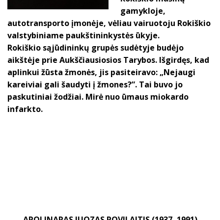
gamykloje,
autotransporto įmonėje, vėliau vairuotoju Rokiškio
valstybiniame paukštininkystės ūkyje.
Rokiškio sąjūdininkų grupės sudėtyje budėjo
aikštėje prie Aukščiausiosios Tarybos. Išgirdęs, kad
aplinkui žūsta žmonės, jis pasiteiravo: „Nejaugi
kareiviai gali šaudyti į žmones?”. Tai buvo jo
paskutiniai žodžiai. Mirė nuo ūmaus miokardo
infarkto.
APOLINARAS JUOZAS POVILAITIS (1937–1991)