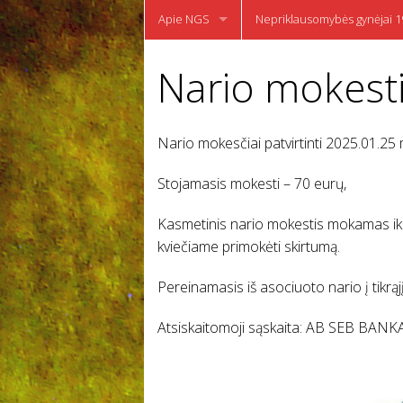
content
Apie NGS
Nepriklausomybės gynėjai 1
Įstatai
NEPRIKLAUSOMYBĖS GYNĖJ
Nario mokest
Nepriklausomybės gynėjo priesaika
Žuvo gindami Lietuvos Nep
Rėmėjai
Nepriklausomybės gynėjas V
Nario mokesčiai patvirtinti 2025.01.2
Medalis „Nepriklausomybės 
Stojamasis mokesti – 70 eurų,
Kasmetinis nario mokestis mokamas iki
kviečiame primokėti skirtumą.
Pereinamasis iš asociuoto nario į tikrąj
Atsiskaitomoji sąskaita: AB SEB BA