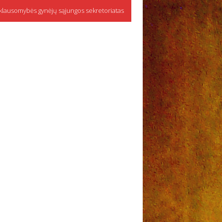
klausomybės gynėjų sąjungos sekretoriatas