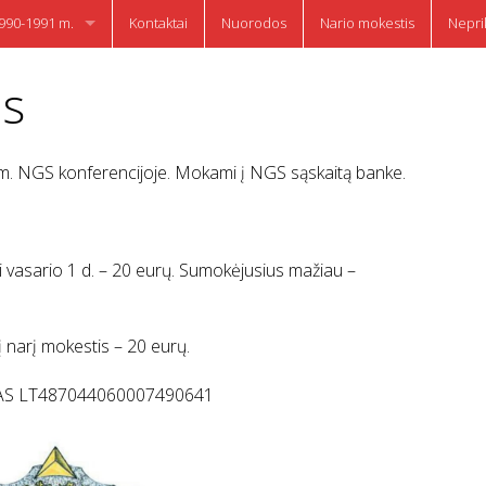
990-1991 m.
Kontaktai
Nuorodos
Nario mokestis
Nepri
AI
is
riklausomybę
idmantas Andriuškevičius
5 m. NGS konferencijoje. Mokami į NGS sąskaitą banke.
gynėjui”
 vasario 1 d. – 20 eurų. Sumokėjusius mažiau –
į narį mokestis – 20 eurų.
NKAS LT487044060007490641