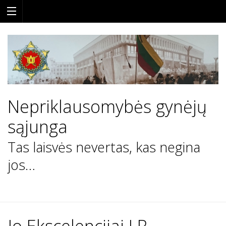
Nepriklausomybės gynėjų
sąjunga
Tas laisvės nevertas, kas negina
jos…
Skip
to
content
Jo Ekscelencijai LR