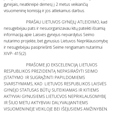
gynėjais, neatkreipė dėmesį į 2 metus veikiančią
visuomeninę komisiją ir jos atliekamus darbus.
PRAŠAU LIETUVOS GYNĖJŲ ATLEIDIMO, kad
nesugebėjau pats ir nesuorganizavau kitų pateikti išsamią
informaciją apie Laisvės gynėjus neįvardytus Seimo
nutarimo projekte, bet gynusius Lietuvos Nepriklausomybę
ir nesugebėjau pasipriešinti Seime rengiamam nutarimui
XIVP- 415(2).
PRAŠOME JO EKSCELENCIJĄ LIETUVOS
RESPUBLIKOS PREZIDENTĄ NEPASIRAŠYTI SEIMO
ĮSTATYMO IR SUGRĄŽINTI PAPILDOMIEMS
SVARSTYMAMS, KAD LIETUVOS RESPUBLIKOS LAISVĖS
GYNĖJO STATUSAS BŪTŲ SUTEIKIAMAS IR KITIEMS
AKTYVIAI GYNUSIEMS LIETUCVOS NEPRIKLAUSOMYBĘ
IR ŠIUO METU AKTYBVIAI DALYVAUJANTIEMS
VISUOMENINĖJE VEIKLOJE BEI IŠĖJUSIEMS AMŽINYBĖN.