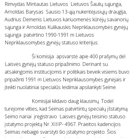
Rimvydas Mintautas Lietuvos Lietuvos Šaulių sąjunga,
Arnoldas Barysas Sausio 13-ąją nukentėjusiųjų draugija,
Audrius Demenis Lietuvos kariuomenės kūrėjų savanorių
sąjunga ir Arnoldas Kulikauskis Nepriklausomybės gynėjų
sąjunga patvirtino 1990-1991 m Lietuvos
Nepriklausomybės gynėjų statuso kriterijus.
Ši komisija apsvarstė apie 400 prašymų dėl
Laisvės gynėjų statuso pripažinimo. Derinant su
atsakingomis institucijomis ir politikais beveik visiems buvo
pripažinti 1991 m Lietuvos Nepriklausomybės gynėjais ir
įteikti nuolatiniai specialūs leidimai apsilankyti Seime.
Komisijai kildavo daug klausimų. Todėl
turėjome vilties, kad Seimas patvirtintų specialų įšstatymą.
Seimo nariai įregistravo Laisvės gynėjų teisinio statuso
įstatymo projektą Nr. XIIIP- 4967. Praeitos kadencijos
Seimas nebaigė svarstyti šio įstatymo projekto. Šios