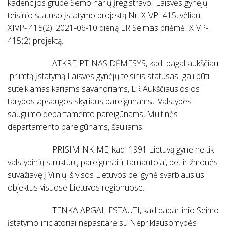
kadencijos grupė Semo narių įregistravo Laisvės gynėjų
teisinio statuso įstatymo projektą Nr. XIVP- 415, vėliau
XIVP- 415(2). 2021-06-10 dieną LR Seimas priėmė XIVP-
415(2) projektą.
ATKREIPTINAS DĖMESYS, kad pagal aukščiau
priimtą įstatymą Laisvės gynėjų teisinis statusas gali būti
suteikiamas kariams savanoriams, LR Aukščiausiosios
tarybos apsaugos skyriaus pareigūnams, Valstybės
saugumo departamento pareigūnams, Muitinės
departamento pareigūnams, šauliams.
PRISIMINKIME, kad 1991 Lietuvą gynė ne tik
valstybinių struktūrų pareigūnai ir tarnautojai, bet ir žmonės
suvažiavę į Vilnių iš visos Lietuvos bei gynė svarbiausius
objektus visuose Lietuvos regionuose.
TENKA APGAILESTAUTI, kad dabartinio Seimo
įstatymo iniciatoriai nepasitarė su Nepriklausomybės