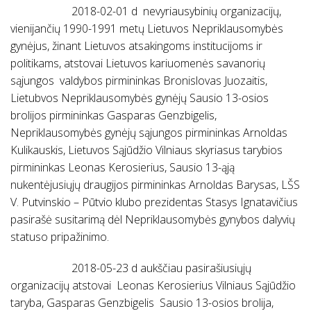
2018-02-01 d nevyriausybinių organizacijų,
vienijančių 1990-1991 metų Lietuvos Nepriklausomybės
gynėjus, žinant Lietuvos atsakingoms institucijoms ir
politikams, atstovai Lietuvos kariuomenės savanorių
sąjungos valdybos pirmininkas Bronislovas Juozaitis,
Lietubvos Nepriklausomybės gynėjų Sausio 13-osios
brolijos pirmininkas Gasparas Genzbigelis,
Nepriklausomybės gynėjų sąjungos pirmininkas Arnoldas
Kulikauskis, Lietuvos Sąjūdžio Vilniaus skyriasus tarybios
pirmininkas Leonas Kerosierius, Sausio 13-ąją
nukentėjusiųjų draugijos pirmininkas Arnoldas Barysas, LŠS
V. Putvinskio – Pūtvio klubo prezidentas Stasys Ignatavičius
pasirašė susitarimą dėl Nepriklausomybės gynybos dalyvių
statuso pripažinimo.
2018-05-23 d aukščiau pasirašiusiųjų
organizacijų atstovai Leonas Kerosierius Vilniaus Sąjūdžio
taryba, Gasparas Genzbigelis Sausio 13-osios brolija,